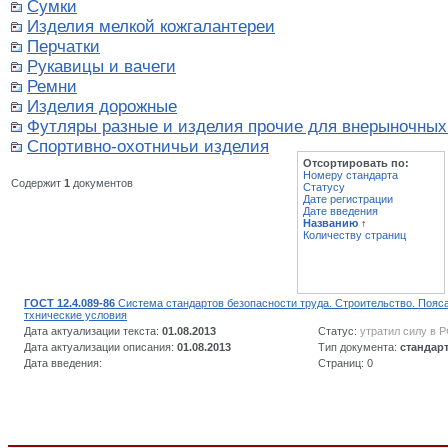
Сумки
Изделия мелкой кожгалантереи
Перчатки
Рукавицы и вачеги
Ремни
Изделия дорожные
Футляры разные и изделия прочие для внерыночных
Спортивно-охотничьи изделия
Отсортировать по:
Номеру стандарта
Содержит
1
документов
Статусу
Дате регистрации
Дате введения
Названию
↑
Количеству страниц
ГОСТ 12.4.089-86
Система стандартов безопасности труда. Строительство. Поя
тхнические условия
Дата актуализации текста:
01.08.2013
Статус:
утратил силу в 
Дата актуализации описания:
01.08.2013
Тип документа:
стандар
Дата введения:
Страниц: 0