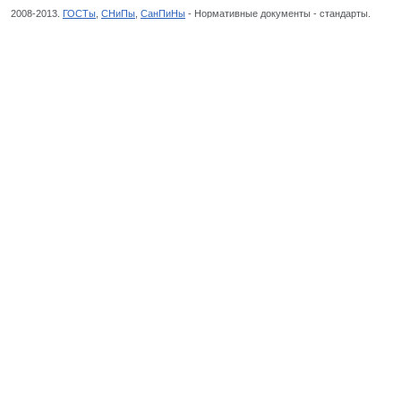
2008-2013.
ГОСТы
,
СНиПы
,
СанПиНы
- Нормативные документы - стандарты.
Изде
МАТЕРИАЛОВ, ИЗДЕЛИЯ КОЖГАЛАНТЕРЕЙНЫЕ И ШОРНО-СЕДЕЛЬНЫЕ ИЗ ВСЕХ В