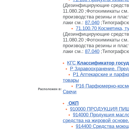
(Дезинфицирующие средства
11.080.20 ;Фотохимикаты см
производства резины и плас
лаки см.:
87.040
;Типографск
71.100.70 Косметика, 
(Дезинфицирующие средства
11.080.20 ;Фотохимикаты см
производства резины и плас
лаки см.:
87.040
;Типографск
КГС
Классификатор госуд
Р Здравоохранение. Пред
Р1 Аптекарские и парф
товары
Р16 Парфюмерно-косме
Расположен в:
Свечи
ОКП
910000 ПРОДУКЦИЯ П
914000 Продукция масл
средства на жировой основе
914400 Средства моющ